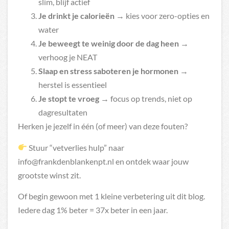
slim, blijf actief
Je drinkt je calorieën
→ kies voor zero-opties en
water
Je beweegt te weinig door de dag heen
→
verhoog je NEAT
Slaap en stress saboteren je hormonen
→
herstel is essentieel
Je stopt te vroeg
→ focus op trends, niet op
dagresultaten
Herken je jezelf in één (of meer) van deze fouten?
Stuur “vetverlies hulp” naar
info@frankdenblankenpt.nl
en ontdek waar jouw
grootste winst zit.
Of begin gewoon met 1 kleine verbetering uit dit blog.
Iedere dag 1% beter = 37x beter in een jaar.