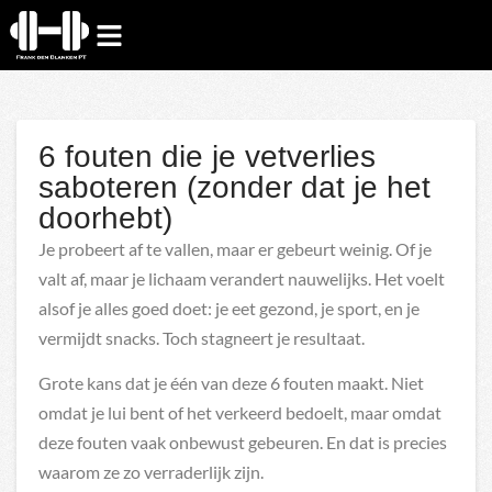
6 fouten die je vetverlies
saboteren (zonder dat je het
doorhebt)
Je probeert af te vallen, maar er gebeurt weinig. Of je
valt af, maar je lichaam verandert nauwelijks. Het voelt
alsof je alles goed doet: je eet gezond, je sport, en je
vermijdt snacks. Toch stagneert je resultaat.
Grote kans dat je één van deze 6 fouten maakt. Niet
omdat je lui bent of het verkeerd bedoelt, maar omdat
deze fouten vaak onbewust gebeuren. En dat is precies
waarom ze zo verraderlijk zijn.