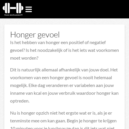
Honger gevoel
Is het hebben van honger een positief of negatief
gevoel? Is het noodzakelijk of is het iets wat voorkomen
moet worden?
Dit is natuurlijk allemaal afhankelijk van jouw doel. Het
voorkomen van een honger gevoel is nooit helemaal
mogelijk. Elke dag veranderen er variabelen aan jouw
inname van kcal en jouw verbruik waardoor honger kan
optreden.
Nu is honger opzich niet het ergste wat er is, als je er
tenminste mee om kan gaan. Begin je honger te krijgen
10 minuten voor je lunchpauze dan is dit iets wat niet