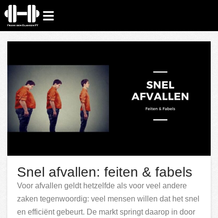
Snel afvallen: feiten & fabels
Voor afvallen geldt hetzelfde als voor veel andere
zaken tegenwoordig: veel mensen willen dat het snel
en efficiënt gebeurt. De markt springt daarop in door