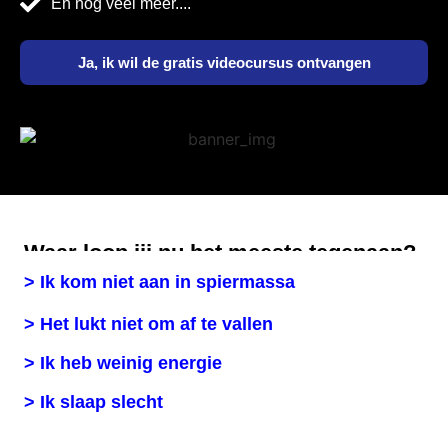
En nog veel meer....
Ja, ik wil de gratis videocursus ontvangen
Waar loop jij nu het meeste tegenaan?
> Ik kom niet aan in spiermassa
> Het lukt niet om af te vallen
> Ik heb weinig energie
> Ik slaap slecht