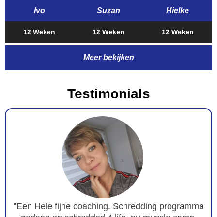
Ivo
Suzan
Hielke
12 Weken
12 Weken
12 Weken
Meer bekijken
Testimonials
"Een Hele fijne coaching. Schredding programma