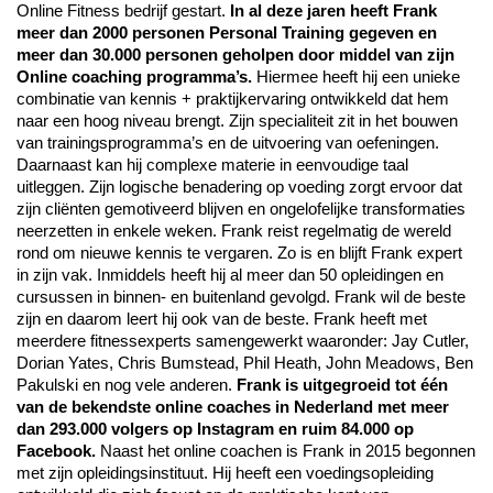
Online Fitness bedrijf gestart.
In al deze jaren heeft Frank
meer dan 2000 personen Personal Training gegeven en
meer dan 30.000 personen geholpen door middel van zijn
Online coaching programma’s.
Hiermee heeft hij een unieke
combinatie van kennis + praktijkervaring ontwikkeld dat hem
naar een hoog niveau brengt. Zijn specialiteit zit in het bouwen
van trainingsprogramma’s en de uitvoering van oefeningen.
Daarnaast kan hij complexe materie in eenvoudige taal
uitleggen. Zijn logische benadering op voeding zorgt ervoor dat
zijn cliënten gemotiveerd blijven en ongelofelijke transformaties
neerzetten in enkele weken. Frank reist regelmatig de wereld
rond om nieuwe kennis te vergaren. Zo is en blijft Frank expert
in zijn vak. Inmiddels heeft hij al meer dan 50 opleidingen en
cursussen in binnen- en buitenland gevolgd. Frank wil de beste
zijn en daarom leert hij ook van de beste. Frank heeft met
meerdere fitnessexperts samengewerkt waaronder: Jay Cutler,
Dorian Yates, Chris Bumstead, Phil Heath, John Meadows, Ben
Pakulski en nog vele anderen.
Frank is uitgegroeid tot één
van de bekendste online coaches in Nederland met meer
dan 293.000 volgers op Instagram en ruim 84.000 op
Facebook.
Naast het online coachen is Frank in 2015 begonnen
met zijn opleidingsinstituut. Hij heeft een voedingsopleiding